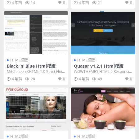
4 年前
14
0
4 年前
21
0
HTML模版
HTML模版
Black ‘n’ Blue Html模版
Quasar v1.2.1 Html模版
Mitchinson,XHTML 1.0 Strict,Fluid,
WOWTHEMES,HTML 5,Responsiv
3 Col...
e, 5 Columns,M...
4 年前
28
0
4 年前
49
0
HTML模版
HTML模版