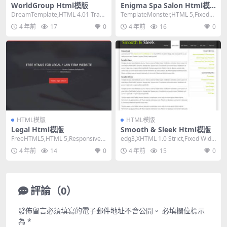
WorldGroup Html模版
Enigma Spa Salon Html模
版
DreamTemplate,HTML 4.01 Trans
TemplateMonster,HTML 5,Fixed
itional,Fix...
Width, Mixe...
4 年前
17
0
4 年前
16
0
HTML模版
HTML模版
Legal Html模版
Smooth & Sleek Html模版
FreeHTML5,HTML 5,Responsive,
edg3,XHTML 1.0 Strict,Fixed Widt
Mixed Colum...
h, 2 Col...
4 年前
14
0
4 年前
15
0
評論（0）
發佈留言必須填寫的電子郵件地址不會公開。
必填欄位標示
為
*