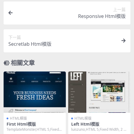
上一篇
Responsive Html模版
下一篇
Secretlab Html模版
相關文章
HTML模版
HTML模版
First Html模版
Left Html模版
TemplateMonster,HTML 5,Fixed
luiszuno,HTML 5,Fixed Width, 2 C
Width, 2 Co...
olumns,M...