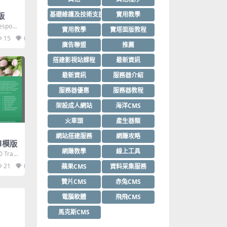
基礎維護及技術支援
實用教學
模版
espons
實用教學
寶塔面版教程
15
0
廣告聯盟
推薦
搭建影視站課程
最新資訊
最新資訊
服務器介紹
服務器優惠
服務器教程
架設成人網站
海洋CMS
火車頭
產生器類
網站搭建服務
網賺攻略
tml模版
網賺教學
線上工具
0 Tran
21
0
蘋果CMS
資料采集服務
贊片CMS
赤兔CMS
電腦軟體
飛飛CMS
馬克斯CMS