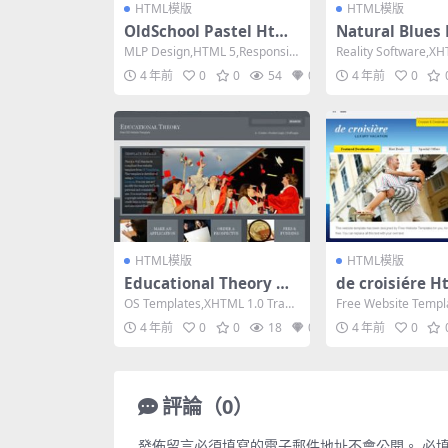
HTML模版
HTML模版
OldSchool Pastel Html
Natural Blues
模版
版
MLP Design,HTML 5,Responsiv
Reality Software,XH
e, 3 Columns,...
nsitional,...
4 年前
0
0
54
0
4 年前
0
HTML模版
HTML模版
Educational Theory Ht
de croisiére 
ml模版
OS Templates,XHTML 1.0 Trans
Free Website Temp
itional,Fixe...
5,Fixed Widt...
4 年前
0
0
18
0
4 年前
0
評論（0）
發佈留言必須填寫的電子郵件地址不會公開。
必