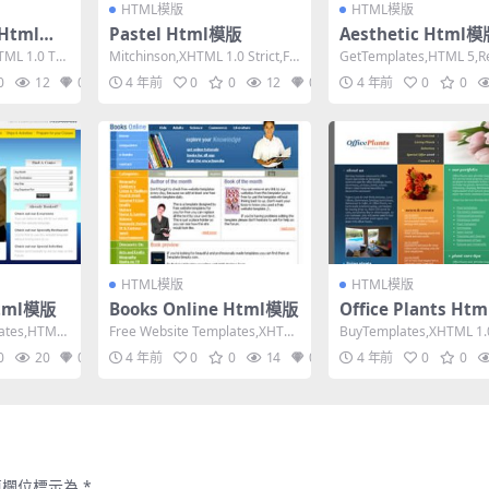
HTML模版
HTML模版
 Html模
Pastel Html模版
Aesthetic Html
TML 1.0 Tra
Mitchinson,XHTML 1.0 Strict,Fix
GetTemplates,HTML 5,R
ed Width,...
ive, 4 Column...
0
12
0
4 年前
0
0
12
0
4 年前
0
0
HTML模版
HTML模版
Html模版
Books Online Html模版
Office Plants H
lates,HTML
Free Website Templates,XHTM
BuyTemplates,XHTML 1.
L 1.0 Transit...
sitional,Fixe...
0
20
0
4 年前
0
0
14
0
4 年前
0
0
填欄位標示為
*