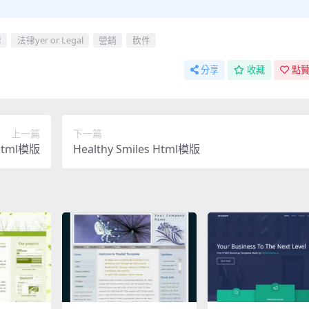
律
法律yer or Legal
營銷
軟件
分享
收藏
點贊
上一篇
下一篇
 Html模版
Healthy Smiles Html模版