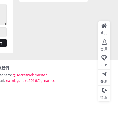
首頁
會員
VIP
繫我們
legram:
@secretwebmaster
ail:
earnbyshare2016@gmail.com
客服
模版