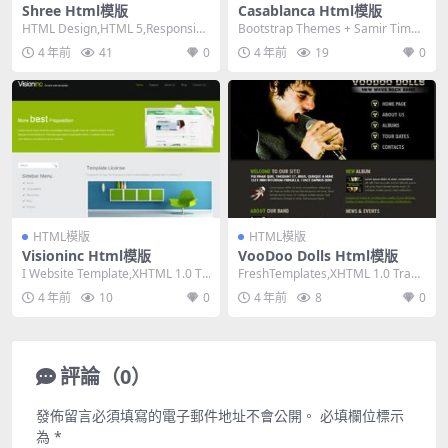
Shree Html模版
Casablanca Html模版
HTML Design,HTML 5,Responsiv
Bootstrap Themes + Samir Timez
e, 3 Columns...
guida,HTML...
4 年前
41
0
4 年前
19
0
HTML模版
HTML模版
Visioninc Html模版
VooDoo Dolls Html模版
I Website Template,XHTML 1.0 Tr
FreshTemplates,XHTML 1.0 Trans
ansitiona...
itional,Fi...
4 年前
10
0
4 年前
8
0
評論（0）
發佈留言必須填寫的電子郵件地址不會公開。
必填欄位標示
為
*