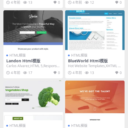
4 年前
13
0
4 年前
12
0
HTML模版
HTML模版
Landon Html模版
BlueWorld Html模版
Carlos Alvarez,HTML 5,Responsiv
Hot Website Templates,XHTML 1.
e, Mixed ...
0 Transiti...
4 年前
17
0
4 年前
13
0
HTML模版
HTML模版