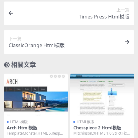
上一篇
Times Press Html模版
下一篇
ClassicOrange Html模版
相關文章
HTML模版
HTML模版
Arch Html模版
Chesspiece 2 Html模版
TemplateMonster,HTML 5,Respon
Mitchinson,XHTML 1.0 Strict,Fixed
sive, Mixed...
Width,...