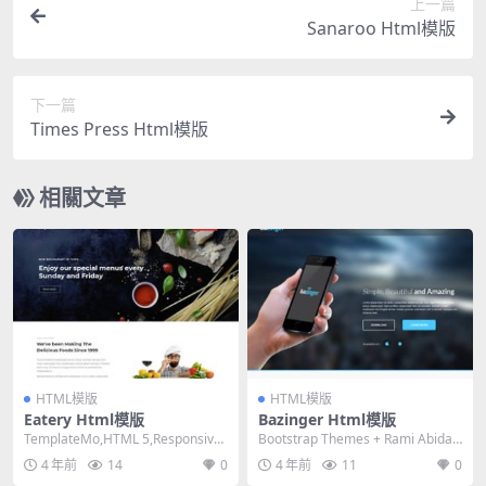
上一篇
Sanaroo Html模版
下一篇
Times Press Html模版
相關文章
HTML模版
HTML模版
Eatery Html模版
Bazinger Html模版
TemplateMo,HTML 5,Responsive,
Bootstrap Themes + Rami Abida,
4 Columns,...
HTML 5,Res...
4 年前
14
0
4 年前
11
0