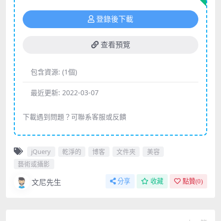
登錄後下載
查看預覽
包含資源:
(1個)
最近更新:
2022-03-07
下載遇到問題？可聯系客服或反饋
jQuery
乾淨的
博客
文件夾
美容
藝術或攝影
文尼先生
分享
收藏
點贊(
0
)