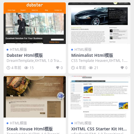
HTML模版
HTML模版
Dabster Html模版
Minimalist Html模版
DreamTemplate,XHTML 1.0 Trans
CSS Template Heaven,XHTML 1.0
itional,Fix...
Transition...
4 年前
15
0
4 年前
21
0
HTML模版
HTML模版
Steak House Html模版
XHTML CSS Starter Kit Htm
l模版