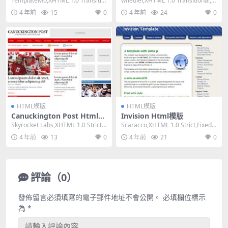
TemplateMo,XHTML 1.0 Transitio
wfiedler,XHTML 1.0 Transitional,Fi
nal,Fixed ...
xed Wi...
4 年前
15
0
4 年前
24
0
HTML模版
HTML模版
Canuckington Post Html模
Invision Html模版
版
Skyrocket Labs,XHTML 1.0 Strict,F
Scaracco,XHTML 1.0 Strict,Fixed
ixed Wi...
Width, 2...
4 年前
13
0
4 年前
21
0
評論（0）
發佈留言必須填寫的電子郵件地址不會公開。
必填欄位標示
為
*