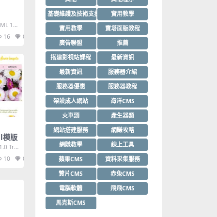
基礎維護及技術支援
實用教學
ML 1.0
實用教學
寶塔面版教程
16
0
廣告聯盟
推薦
搭建影視站課程
最新資訊
最新資訊
服務器介紹
服務器優惠
服務器教程
架設成人網站
海洋CMS
火車頭
產生器類
網站搭建服務
網賺攻略
tml模版
網賺教學
線上工具
.0 Tra
10
0
蘋果CMS
資料采集服務
贊片CMS
赤兔CMS
電腦軟體
飛飛CMS
馬克斯CMS