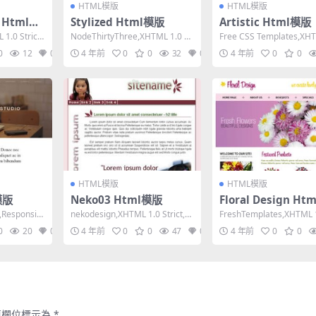
HTML模版
HTML模版
 Html模
Stylized Html模版
Artistic Html模版
1.0 Strict,
NodeThirtyThree,XHTML 1.0 St
Free CSS Templates,XHT
rict,Fixed W...
Strict,Fixe...
0
12
0
4 年前
0
0
32
0
4 年前
0
0
HTML模版
HTML模版
模版
Neko03 Html模版
Floral Design H
Responsiv
nekodesign,XHTML 1.0 Strict,Fi
FreshTemplates,XHTML 1
xed Width,...
nsitional,Fi...
0
20
0
4 年前
0
0
47
0
4 年前
0
0
填欄位標示為
*