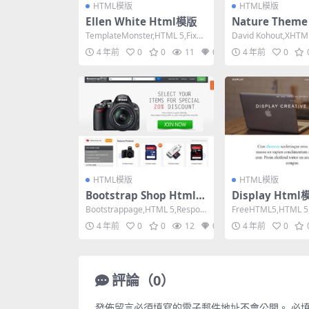
HTML模版
HTML模版
Ellen White Html模版
Nature Theme
版
TemplateMonster,HTML 5,Fixed
David Kohout,XHTML 
Width, Mixe...
Fixed Widt...
4 年前
0
0
11
0
4 年前
0
HTML模版
HTML模版
Bootstrap Shop Html模
Display Html
版
Bootstrappage,HTML 5,Respon
FreeHTML5,HTML 5,
sive, Mixed C...
e, Mixed Colum...
4 年前
0
0
12
0
4 年前
0
評論（0）
發佈留言必須填寫的電子郵件地址不會公開。
必