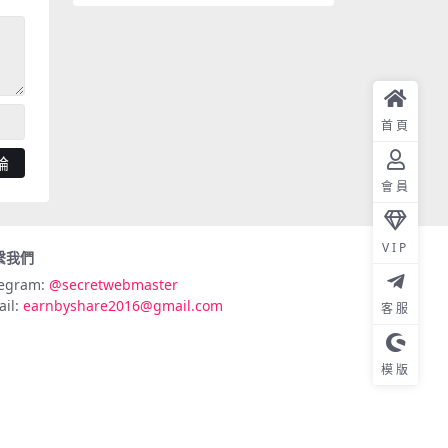
首頁
會員
VIP
繫我們
legram:
@secretwebmaster
ail:
earnbyshare2016@gmail.com
客服
模版