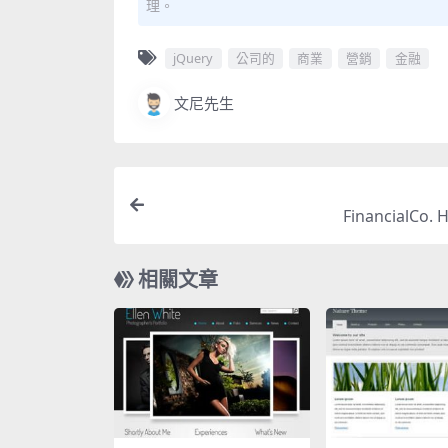
理。
jQuery
公司的
商業
營銷
金融
文尼先生
FinancialCo.
相關文章