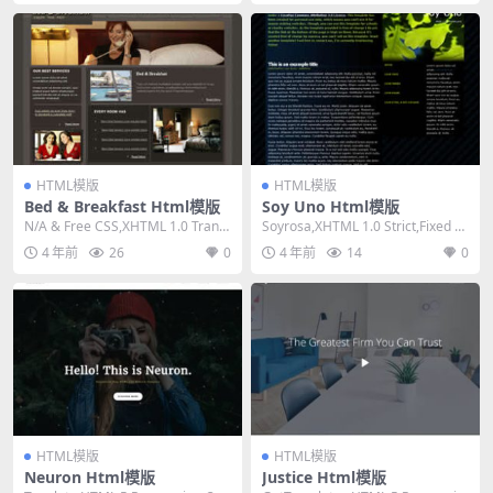
HTML模版
HTML模版
Bed & Breakfast Html模版
Soy Uno Html模版
N/A & Free CSS,XHTML 1.0 Transi
Soyrosa,XHTML 1.0 Strict,Fixed W
tiona...
idth, 3 ...
4 年前
26
0
4 年前
14
0
HTML模版
HTML模版
Neuron Html模版
Justice Html模版