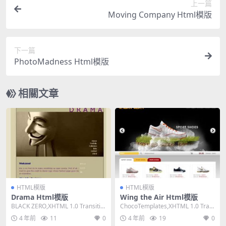
上一篇
Moving Company Html模版
下一篇
PhotoMadness Html模版
相關文章
HTML模版
HTML模版
Drama Html模版
Wing the Air Html模版
BLACK ZERO,XHTML 1.0 Transitio
ChocoTemplates,XHTML 1.0 Tran
nal,Fixed ...
sitional,Fi...
4 年前
11
0
4 年前
19
0