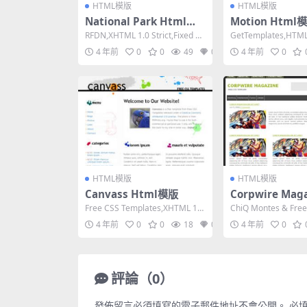
HTML模版
HTML模版
National Park Html模
Motion Html
版
RFDN,XHTML 1.0 Strict,Fixed Wi
GetTemplates,HTML
dth, 2 Col...
ive, 3 Column...
4 年前
0
0
49
0
4 年前
0
HTML模版
HTML模版
Canvass Html模版
Corpwire Maga
ml模版
Free CSS Templates,XHTML 1.0
ChiQ Montes & Fre
Strict,Fixe...
L 1.0 Tra...
4 年前
0
0
18
0
4 年前
0
評論（0）
發佈留言必須填寫的電子郵件地址不會公開。
必