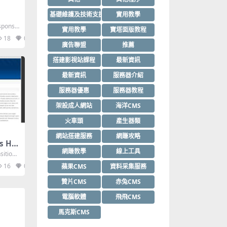
基礎維護及技術支援
實用教學
ponsiv
實用教學
寶塔面版教程
18
0
廣告聯盟
推薦
搭建影視站課程
最新資訊
最新資訊
服務器介紹
服務器優惠
服務器教程
架設成人網站
海洋CMS
火車頭
產生器類
網站搭建服務
網賺攻略
s Ht
網賺教學
線上工具
sitiona
16
0
蘋果CMS
資料采集服務
贊片CMS
赤兔CMS
電腦軟體
飛飛CMS
馬克斯CMS