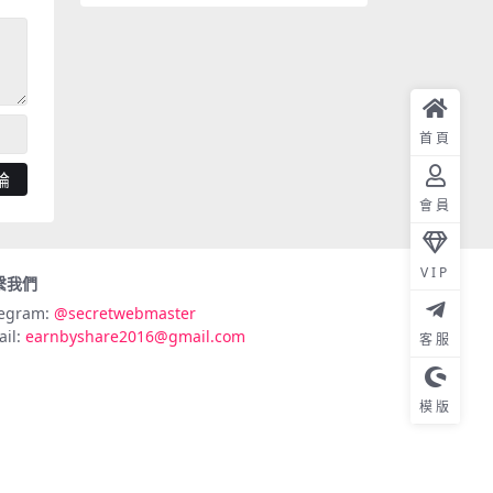
首頁
會員
VIP
繫我們
legram:
@secretwebmaster
ail:
earnbyshare2016@gmail.com
客服
模版