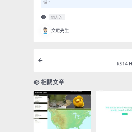
理。
個人的
文尼先生
RS14 
相關文章