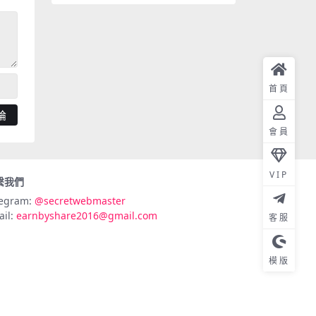
首頁
會員
VIP
繫我們
legram:
@secretwebmaster
ail:
earnbyshare2016@gmail.com
客服
模版