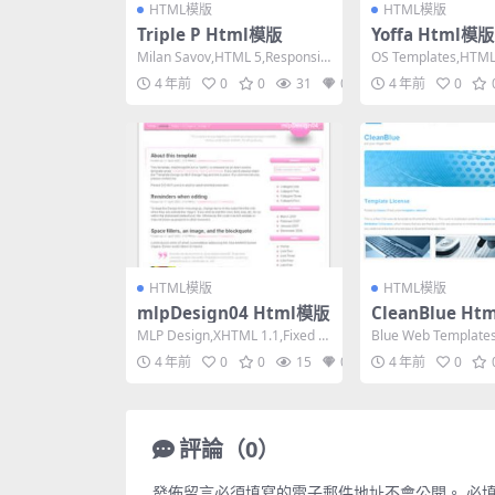
HTML模版
HTML模版
Triple P Html模版
Yoffa Html模版
Milan Savov,HTML 5,Responsiv
OS Templates,HTML
e, 5 Columns...
ive, 4 Column...
4 年前
0
0
31
0
4 年前
0
HTML模版
HTML模版
mlpDesign04 Html模版
CleanBlue H
MLP Design,XHTML 1.1,Fixed W
Blue Web Template
idth, 2 Colu...
0 Transitiona...
4 年前
0
0
15
0
4 年前
0
評論（0）
發佈留言必須填寫的電子郵件地址不會公開。
必