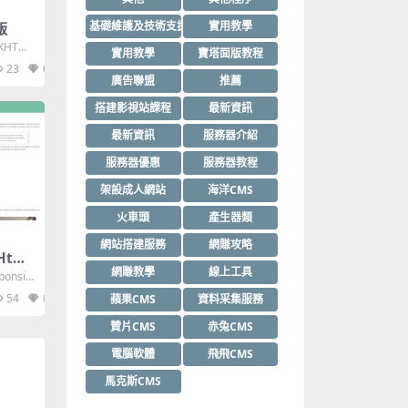
基礎維護及技術支援
實用教學
版
,XHTML
實用教學
寶塔面版教程
23
0
廣告聯盟
推薦
搭建影視站課程
最新資訊
最新資訊
服務器介紹
服務器優惠
服務器教程
架設成人網站
海洋CMS
火車頭
產生器類
網站搭建服務
網賺攻略
 Html
網賺教學
線上工具
ponsiv
54
0
蘋果CMS
資料采集服務
贊片CMS
赤兔CMS
電腦軟體
飛飛CMS
馬克斯CMS