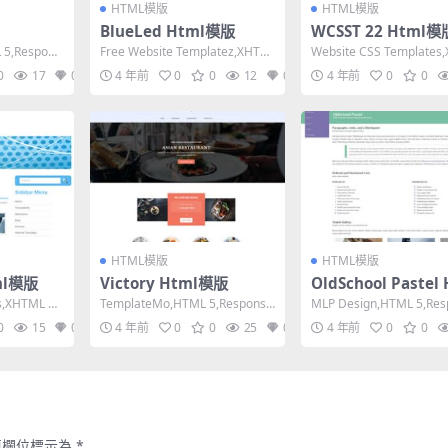
HTML模版
HTML模版
BlueLed Html模版
WCSST 22 Html模
 5,Respons
Free Website Templatez,XHTM
Website CSS Templates
L 1.0 Transit...
1.0 Transiti...
0
17
0
4 年前
0
0
12
0
4 年前
0
0
HTML模版
HTML模版
tml模版
Victory Html模版
OldSchool Pastel
模版
s,XHTML 1.
TemplateMo,HTML 5,Responsiv
MLP Design,HTML 5,Res
e, 4 Columns,...
e, 3 Columns,...
0
15
0
4 年前
0
0
25
0
4 年前
0
0
填欄位標示為
*