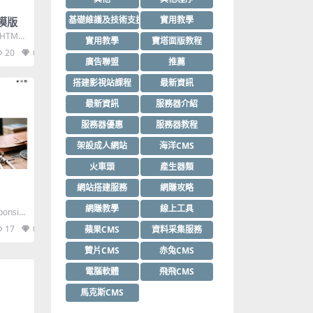
基礎維護及技術支援
實用教學
l模版
XHTML
實用教學
寶塔面版教程
20
0
廣告聯盟
推薦
搭建影視站課程
最新資訊
最新資訊
服務器介紹
服務器優惠
服務器教程
架設成人網站
海洋CMS
火車頭
產生器類
網站搭建服務
網賺攻略
網賺教學
線上工具
ponsiv
17
0
蘋果CMS
資料采集服務
贊片CMS
赤兔CMS
電腦軟體
飛飛CMS
馬克斯CMS