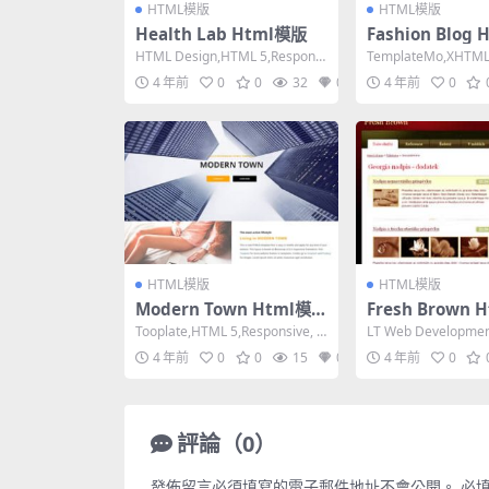
HTML模版
HTML模版
Health Lab Html模版
Fashion Blog
HTML Design,HTML 5,Responsi
TemplateMo,XHTML 1
ve, 4 Columns...
ixed Width,...
4 年前
0
0
32
0
4 年前
0
HTML模版
HTML模版
Modern Town Html模
Fresh Brown 
版
Tooplate,HTML 5,Responsive, 2
LT Web Developmen
Columns,Da...
0 Strict,Fixe...
4 年前
0
0
15
0
4 年前
0
評論（0）
發佈留言必須填寫的電子郵件地址不會公開。
必