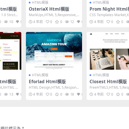
HTML模版
HTML模版
 Html模版
OsteriaX Html模版
Prom Night Htm
.0 Strict,F
MarkUps,HTML 5,Responsive,
CSS Templates Market,
5 Columns,Mix...
1.0 Transitio...
0
10
0
4 年前
0
0
12
0
4 年前
0
0
HTML模版
HTML模版
Html模版
Eforlad Html模版
Closest Html模版
t,XHTML 1.
HTML Design,HTML 5,Responsi
FreeHTML5,HTML 5,Res
ve, 4 Columns...
e, Mixed Colum...
0
13
0
4 年前
0
0
18
0
4 年前
0
0
填欄位標示為
*