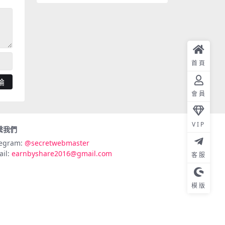
首頁
會員
VIP
繫我們
legram:
@secretwebmaster
ail:
earnbyshare2016@gmail.com
客服
模版