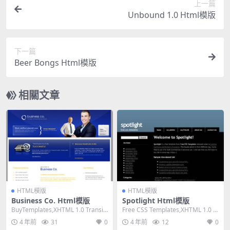
上一篇
Unbound 1.0 Html模版
下一篇
Beer Bongs Html模版
相關文章
HTML模版
HTML模版
Business Co. Html模版
Spotlight Html模版
BuyTemplates,XHTML 1.0 Transiti
Free CSS Templates,XHTML 1.0 St
onal,Fixe...
rict,Fixe...
4 年前
31
0
4 年前
12
0