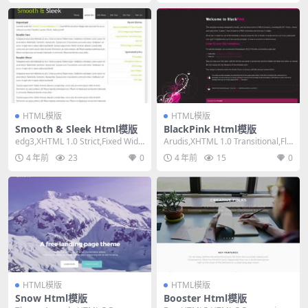
HTML模版
HTML模版
Smooth & Sleek Html模版
BlackPink Html模版
edg3,XHTML 1.0 Strict,Fixed Widt
Arudis,XHTML 1.0 Transitional,Flu
h, 2 Col...
id, 1 C...
4 年前
23
0
4 年前
15
0
HTML模版
HTML模版
Snow Html模版
Booster Html模版