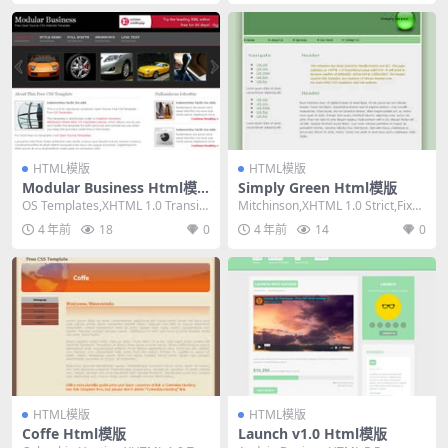
HTML模版
HTML模版
Modular Business Html模
Simply Green Html模版
版
OS Templates,XHTML 1.0 Transiti
Mitchinson,XHTML 1.0 Strict,Fixed
onal,Fixe...
Width,...
4 年前
18
0
4 年前
14
0
HTML模版
HTML模版
Coffe Html模版
Launch v1.0 Html模版