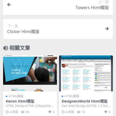
上一篇
Towers Html模版
下一篇
Clicker Html模版
相關文章
HTML模版
HTML模版
Heron Html模版
DesignersWorld Html模版
HTML Design,HTML 5,Responsiv
Gen Web Design,XHTML 1.0 Stric
e, 4 Columns...
t,Fixed Wi...
4 年前
30
0
4 年前
13
0