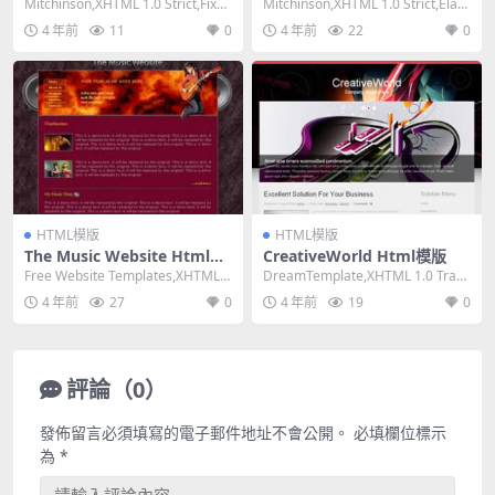
Mitchinson,XHTML 1.0 Strict,Fixed
Mitchinson,XHTML 1.0 Strict,Elast
Width,...
ic, 2 C...
4 年前
11
0
4 年前
22
0
HTML模版
HTML模版
The Music Website Html模
CreativeWorld Html模版
版
Free Website Templates,XHTML
DreamTemplate,XHTML 1.0 Trans
1.0 Strict,...
itional,Fix...
4 年前
27
0
4 年前
19
0
評論（0）
發佈留言必須填寫的電子郵件地址不會公開。
必填欄位標示
為
*