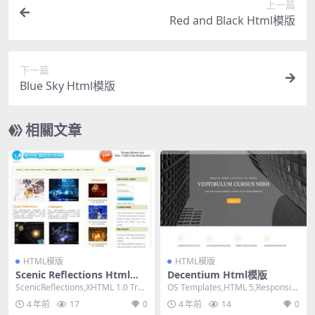
上一篇
Red and Black Html模版
下一篇
Blue Sky Html模版
相關文章
HTML模版
HTML模版
Scenic Reflections Html模
Decentium Html模版
版
ScenicReflections,XHTML 1.0 Tran
OS Templates,HTML 5,Responsiv
sitional...
e, 4 Column...
4 年前
17
0
4 年前
14
0