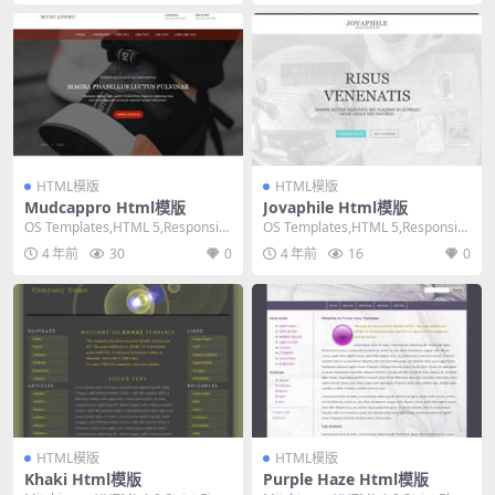
HTML模版
HTML模版
Mudcappro Html模版
Jovaphile Html模版
OS Templates,HTML 5,Responsiv
OS Templates,HTML 5,Responsiv
e, 4 Column...
e, 4 Column...
4 年前
30
0
4 年前
16
0
HTML模版
HTML模版
Khaki Html模版
Purple Haze Html模版