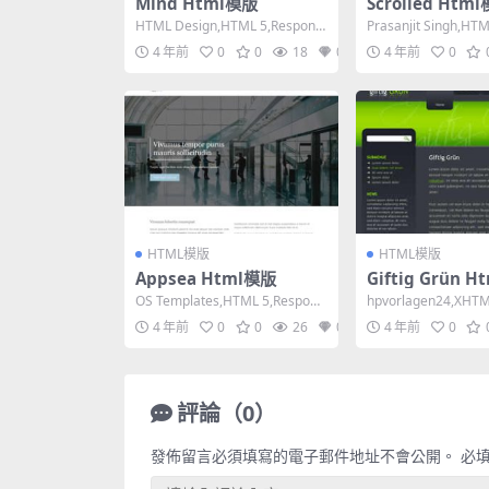
Mind Html模版
Scrolled Htm
HTML Design,HTML 5,Responsi
Prasanjit Singh,HT
ve, 5 Columns...
sive, Mixed...
4 年前
0
0
18
0
4 年前
0
HTML模版
HTML模版
Appsea Html模版
Giftig Grün 
OS Templates,HTML 5,Respons
hpvorlagen24,XHTML
ive, 4 Column...
itional,Fixe...
4 年前
0
0
26
0
4 年前
0
評論（0）
發佈留言必須填寫的電子郵件地址不會公開。
必