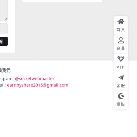
首頁
會員
VIP
繫我們
legram:
@secretwebmaster
ail:
earnbyshare2016@gmail.com
客服
模版