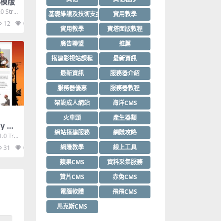
ml模版
 Stric
基礎維護及技術支援
實用教學
12
0
實用教學
寶塔面版教程
廣告聯盟
推薦
搭建影視站課程
最新資訊
最新資訊
服務器介紹
服務器優惠
服務器教程
架設成人網站
海洋CMS
火車頭
產生器類
y Ht
網站搭建服務
網賺攻略
.0 Tra
網賺教學
線上工具
31
0
蘋果CMS
資料采集服務
贊片CMS
赤兔CMS
電腦軟體
飛飛CMS
馬克斯CMS