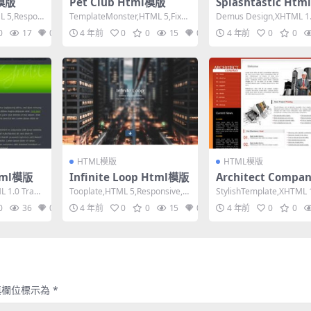
l模版
Pet Club Html模版
Splashtastic Ht
ML 5,Respon
TemplateMonster,HTML 5,Fixed
Demus Design,XHTML 1.0
Width, 2 Co...
t,Fixed Widt...
0
17
0
4 年前
0
0
15
0
4 年前
0
0
HTML模版
HTML模版
Html模版
Infinite Loop Html模版
Architect Compan
ml模版
 1.0 Trans
Tooplate,HTML 5,Responsive,
StylishTemplate,XHTML 1
Mixed Column...
nsitional,F...
0
36
0
4 年前
0
0
15
0
4 年前
0
0
填欄位標示為
*