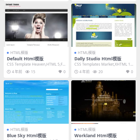
HTML模版
HTML模版
Default Html模版
Dally Studio Html模版
CSS Template Heaven,HTML 5,Fix
CSS Templates Market,XHTML 1.
ed Width, ...
0 Transitio...
4 年前
15
0
4 年前
20
0
HTML模版
HTML模版
Blue Sky Html模版
Workland Html模版