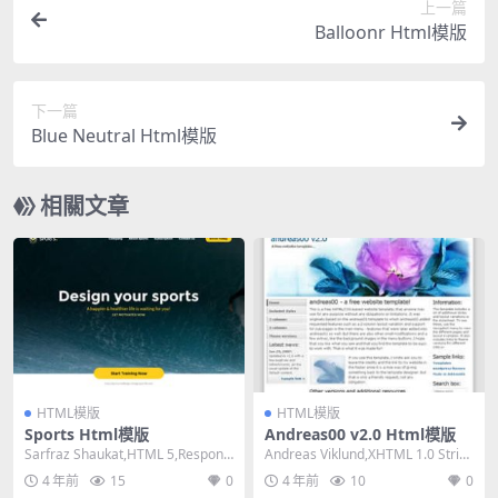
上一篇
Balloonr Html模版
下一篇
Blue Neutral Html模版
相關文章
HTML模版
HTML模版
Sports Html模版
Andreas00 v2.0 Html模版
Sarfraz Shaukat,HTML 5,Responsi
Andreas Viklund,XHTML 1.0 Strict,
ve, 4 Col...
Fixed W...
4 年前
15
0
4 年前
10
0