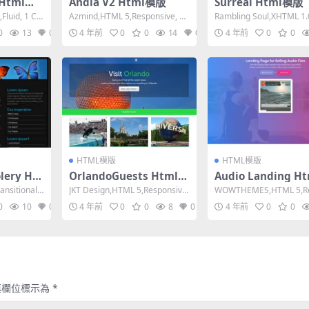
 Html模
Andia V2 Html模版
Surreal Html模版
luid, 1 Col
Azmind,HTML 5,Responsive, 4
Rambling Soul,XHTML 1.0
Columns,Dark...
t,Fixed Wid...
0
13
0
4 年前
0
0
14
0
4 年前
0
0
HTML模版
HTML模版
lery Ht
OrlandoGuests Html模
Audio Landing H
版
版
ansitional,F
JKT Design,HTML 5,Responsive,
WOWTHEMES,HTML 5,R
3 Columns,...
ive, 3 Columns,D...
0
10
0
4 年前
0
0
8
0
4 年前
0
0
填欄位標示為
*