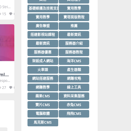
 Stric
基礎維護及技術支援
實用教學
15
0
實用教學
寶塔面版教程
廣告聯盟
推薦
搭建影視站課程
最新資訊
最新資訊
服務器介紹
服務器優惠
服務器教程
架設成人網站
海洋CMS
火車頭
產生器類
tml模
網站搭建服務
網賺攻略
espons
網賺教學
線上工具
27
0
蘋果CMS
資料采集服務
贊片CMS
赤兔CMS
電腦軟體
飛飛CMS
馬克斯CMS