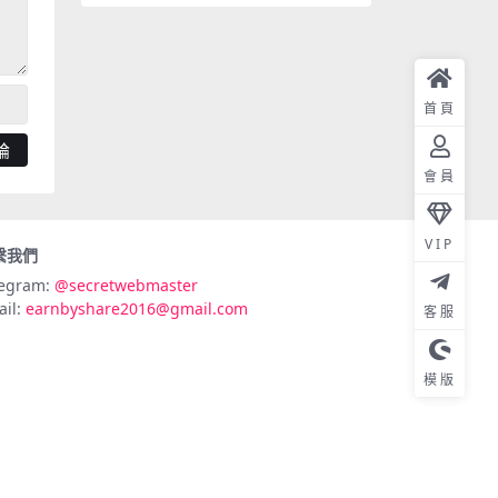
首頁
會員
VIP
繫我們
legram:
@secretwebmaster
ail:
earnbyshare2016@gmail.com
客服
模版