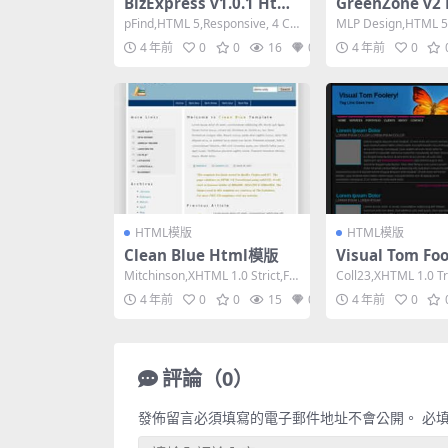
BizExpress v1.0.1 Html
GreenZone v2
模版
版
pFind,HTML 5,Responsive, 4 Co
MLP Design,HTML 5,F
lumns,Mixed...
umn,Dark o...
4 年前
0
0
16
0
4 年前
0
HTML模版
HTML模版
Clean Blue Html模版
Visual Tom Foo
ml模版
Mitchinson,XHTML 1.0 Strict,Fix
Coll23,XHTML 1.0 Tr
ed Width,...
ixed Widt...
4 年前
0
0
15
0
4 年前
0
評論（0）
發佈留言必須填寫的電子郵件地址不會公開。
必