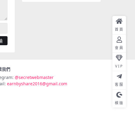
首頁
會員
VIP
繫我們
legram:
@secretwebmaster
ail:
earnbyshare2016@gmail.com
客服
模版