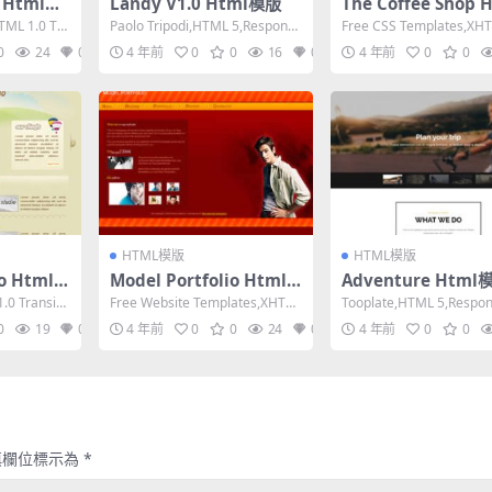
e Html模
Landy V1.0 Html模版
The Coffee Shop 
模版
ML 1.0 Tra
Paolo Tripodi,HTML 5,Responsi
Free CSS Templates,XHT
ve, Mixed C...
Strict,Fixe...
0
24
0
4 年前
0
0
16
0
4 年前
0
0
HTML模版
HTML模版
io Html
Model Portfolio Html
Adventure Html
模版
0 Transiti
Free Website Templates,XHTM
Tooplate,HTML 5,Respon
L 1.0 Strict,...
Columns,Mi...
0
19
0
4 年前
0
0
24
0
4 年前
0
0
填欄位標示為
*