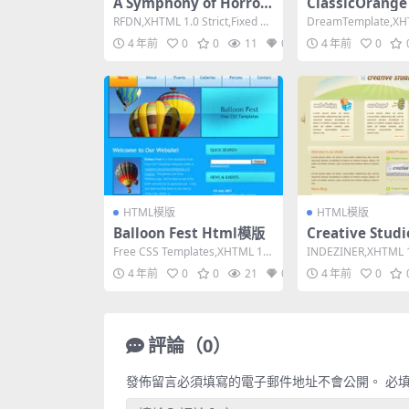
A Symphony of Horror
ClassicOrang
Html模版
版
RFDN,XHTML 1.0 Strict,Fixed Wi
DreamTemplate,XHT
dth, 1 Col...
nsitional,Fix...
4 年前
0
0
11
0
4 年前
0
HTML模版
HTML模版
Balloon Fest Html模版
Creative Stud
模版
Free CSS Templates,XHTML 1.0
INDEZINER,XHTML 1.
Strict,Fixe...
onal,Fixed W...
4 年前
0
0
21
0
4 年前
0
評論（0）
發佈留言必須填寫的電子郵件地址不會公開。
必