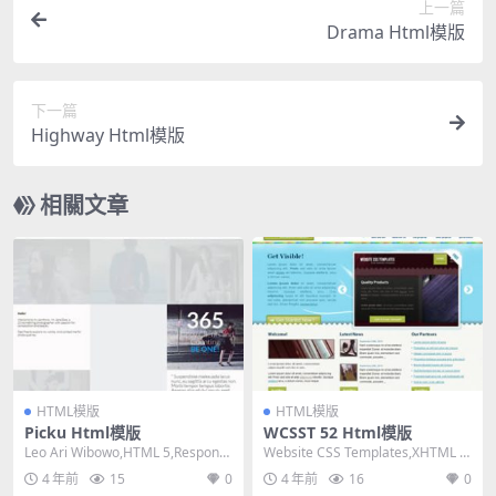
上一篇
Drama Html模版
下一篇
Highway Html模版
相關文章
HTML模版
HTML模版
Picku Html模版
WCSST 52 Html模版
Leo Ari Wibowo,HTML 5,Responsi
Website CSS Templates,XHTML 1.
ve, Mixed ...
0 Transiti...
4 年前
15
0
4 年前
16
0