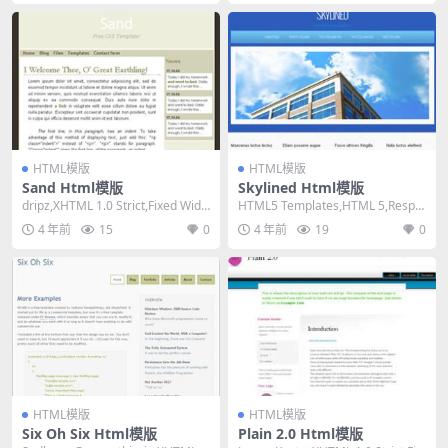
HTML模版
HTML模版
Sand Html模版
Skylined Html模版
dripz,XHTML 1.0 Strict,Fixed Widt
HTML5 Templates,HTML 5,Respo
h, 2 Co...
nsive, Mixed...
4 年前
15
0
4 年前
19
0
HTML模版
HTML模版
Six Oh Six Html模版
Plain 2.0 Html模版