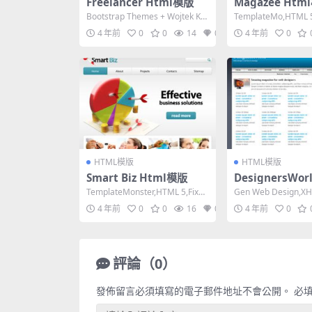
Freelancer Html模版
Magazee Htm
Bootstrap Themes + Wojtek Kw
TemplateMo,HTML 5
iatkowski,HT...
e, 2 Columns,...
4 年前
0
0
14
0
4 年前
0
HTML模版
HTML模版
Smart Biz Html模版
DesignersWor
模版
TemplateMonster,HTML 5,Fixed
Gen Web Design,XH
Width, 2 Co...
ict,Fixed Wi...
4 年前
0
0
16
0
4 年前
0
評論（0）
發佈留言必須填寫的電子郵件地址不會公開。
必