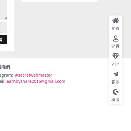
首頁
會員
VIP
繫我們
legram:
@secretwebmaster
ail:
earnbyshare2016@gmail.com
客服
模版