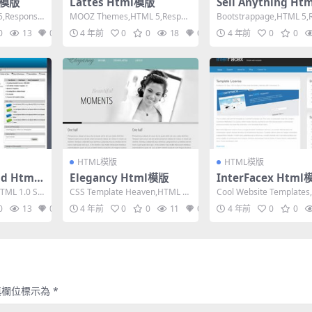
l模版
Lattes Html模版
Sell Anything H
,Responsiv
MOOZ Themes,HTML 5,Respon
Bootstrappage,HTML 5,
sive, 4 Columns...
sive, 4 Colum...
0
13
0
4 年前
0
0
18
0
4 年前
0
0
HTML模版
HTML模版
ld Html
Elegancy Html模版
InterFacex Htm
TML 1.0 Str
CSS Template Heaven,HTML 5,
Cool Website Template
Fixed Width, ...
L 1.0 Transit...
0
13
0
4 年前
0
0
11
0
4 年前
0
0
填欄位標示為
*