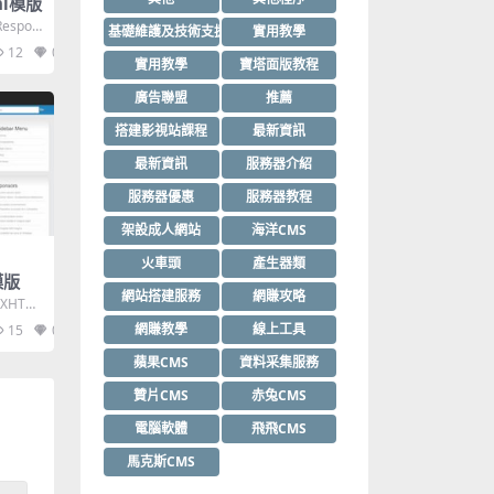
tml模版
Respon
基礎維護及技術支援
實用教學
12
0
實用教學
寶塔面版教程
廣告聯盟
推薦
搭建影視站課程
最新資訊
最新資訊
服務器介紹
服務器優惠
服務器教程
架設成人網站
海洋CMS
火車頭
產生器類
l模版
網站搭建服務
網賺攻略
s,XHTM
網賺教學
線上工具
15
0
蘋果CMS
資料采集服務
贊片CMS
赤兔CMS
電腦軟體
飛飛CMS
馬克斯CMS