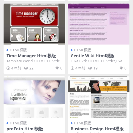
HTML模版
HTML模版
Time Manager Html模版
Gentle Wiki Html模版
Template World,XHTML 1.0 Strict,
Luka Cvrk,XHTML 1.0 Strict,Fixed
Fixed Wi...
Width, ...
4 年前
22
0
4 年前
19
0
HTML模版
HTML模版
proFoto Html模版
Business Design Html模版