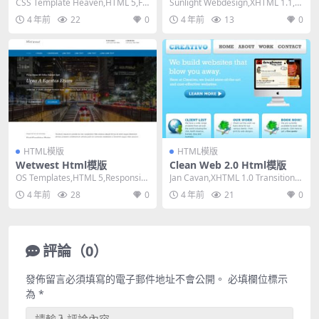
CSS Template Heaven,HTML 5,Fix
Sunlight Webdesign,XHTML 1.1,Fi
ed Width, ...
xed Width...
4 年前
22
0
4 年前
13
0
HTML模版
HTML模版
Wetwest Html模版
Clean Web 2.0 Html模版
OS Templates,HTML 5,Responsiv
Jan Cavan,XHTML 1.0 Transitiona
e, 4 Column...
l,Fixed W...
4 年前
28
0
4 年前
21
0
評論（0）
發佈留言必須填寫的電子郵件地址不會公開。
必填欄位標示
為
*