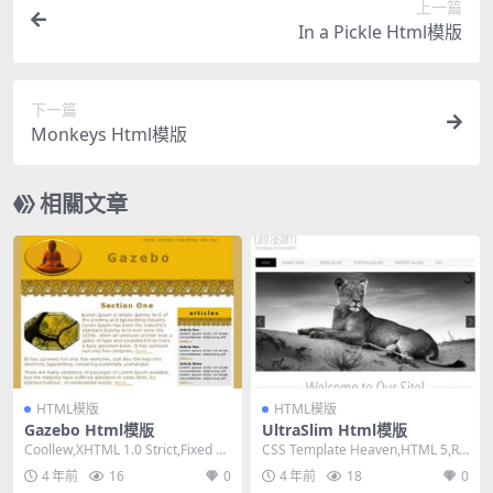
上一篇
In a Pickle Html模版
下一篇
Monkeys Html模版
相關文章
HTML模版
HTML模版
Gazebo Html模版
UltraSlim Html模版
Coollew,XHTML 1.0 Strict,Fixed Wi
CSS Template Heaven,HTML 5,Re
dth, 2 ...
sponsive, 2...
4 年前
16
0
4 年前
18
0