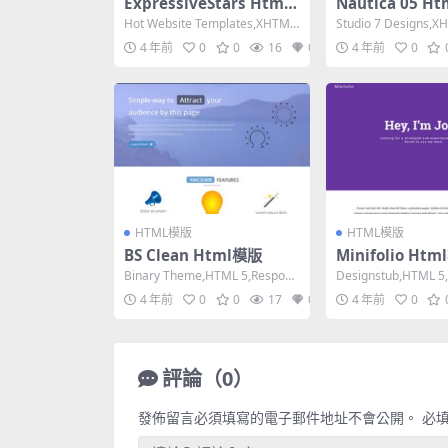
ExpressiveStars Html
Nautica 05 H
模版
Hot Website Templates,XHTML
Studio 7 Designs,XH
1.0 Transiti...
ict,Fixed ...
4 年前
0
0
16
0
4 年前
0
HTML模版
HTML模版
BS Clean Html模版
Minifolio Ht
Binary Theme,HTML 5,Respons
Designstub,HTML 5,
ive, 4 Column...
e, 4 Columns,...
4 年前
0
0
17
0
4 年前
0
評論（0）
發佈留言必須填寫的電子郵件地址不會公開。
必