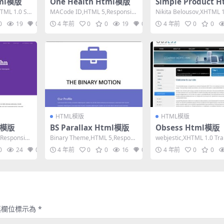
tml模版
One Health Html模版
Simple Product 
版
TML 1.0 Str
MACode ID,HTML 5,Responsiv
Nikita Belousov,XHTML 1
e, 4 Columns,D...
nsitional,F...
0
19
0
4 年前
0
0
19
0
4 年前
0
0
HTML模版
HTML模版
ml模版
BS Parallax Html模版
Obsess Html模版
Responsiv
Binary Theme,HTML 5,Respons
webjestic,XHTML 1.0 Tra
ive, 3 Column...
al,Fixed W...
0
24
0
4 年前
0
0
16
0
4 年前
0
0
填欄位標示為
*