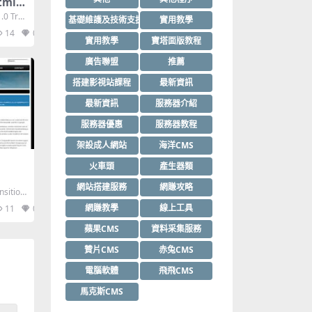
Html模
.0 Tra
基礎維護及技術支援
實用教學
14
0
實用教學
寶塔面版教程
廣告聯盟
推薦
搭建影視站課程
最新資訊
最新資訊
服務器介紹
服務器優惠
服務器教程
架設成人網站
海洋CMS
火車頭
產生器類
網站搭建服務
網賺攻略
nsition
網賺教學
線上工具
11
0
蘋果CMS
資料采集服務
贊片CMS
赤兔CMS
電腦軟體
飛飛CMS
馬克斯CMS