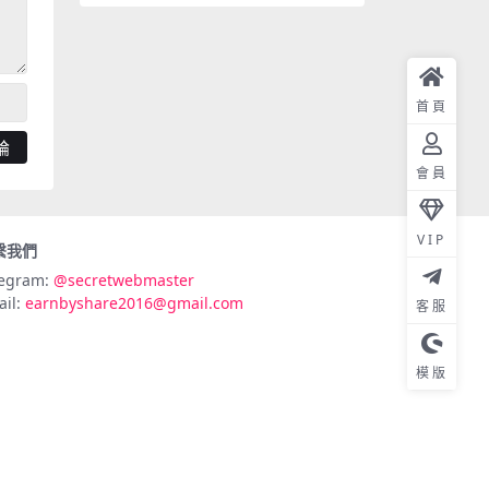
首頁
會員
VIP
繫我們
legram:
@secretwebmaster
ail:
earnbyshare2016@gmail.com
客服
模版