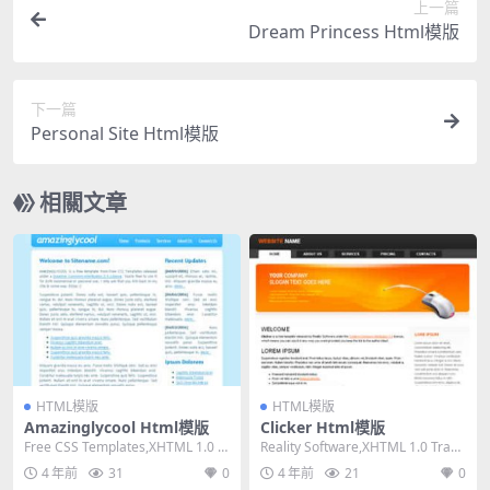
上一篇
Dream Princess Html模版
下一篇
Personal Site Html模版
相關文章
HTML模版
HTML模版
Amazinglycool Html模版
Clicker Html模版
Free CSS Templates,XHTML 1.0 St
Reality Software,XHTML 1.0 Trans
rict,Fixe...
itional,...
4 年前
31
0
4 年前
21
0