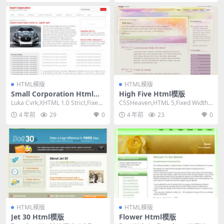
HTML模版
HTML模版
Small Corporation Html模
High Five Html模版
版
Luka Cvrk,XHTML 1.0 Strict,Fixed
CSSHeaven,HTML 5,Fixed Width,
Width, ...
2 Columns,...
4 年前
29
0
4 年前
23
0
HTML模版
HTML模版
Jet 30 Html模版
Flower Html模版