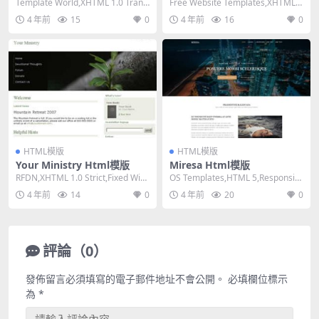
Template World,XHTML 1.0 Transi
Free Website Templates,XHTML
tional,Fi...
1.0 Strict,...
4 年前
15
0
4 年前
16
0
HTML模版
HTML模版
Your Ministry Html模版
Miresa Html模版
RFDN,XHTML 1.0 Strict,Fixed Widt
OS Templates,HTML 5,Responsiv
h, 2 Col...
e, 4 Column...
4 年前
14
0
4 年前
20
0
評論（0）
發佈留言必須填寫的電子郵件地址不會公開。
必填欄位標示
為
*