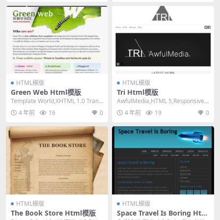
HTML模版
HTML模版
Green Web Html模版
Tri Html模版
Template World,XHTML 1.0 Transi
AwfulMedia,HTML 5,Responsive,
tional,Fi...
Mixed Colu...
4 年前
16
0
4 年前
19
0
HTML模版
HTML模版
The Book Store Html模版
Space Travel Is Boring Htm