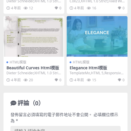
l模版
Dieter Schneider,XHTML 1.0 Stric
Coll23,XHTML 1.0 Strict,Fixed Wid
t,Fixed ...
th, 2 C...
4 年前
12
0
4 年前
16
0
HTML模版
HTML模版
Beautiful Curves Html模版
Elegance Html模版
Dieter Schneider,XHTML 1.0 Stric
TemplateMo,HTML 5,Responsive,
t,Fixed ...
Mixed Colu...
4 年前
20
0
4 年前
15
0
評論（0）
發佈留言必須填寫的電子郵件地址不會公開。
必填欄位標示
為
*