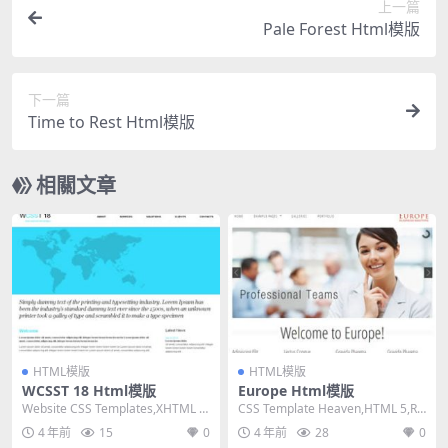
上一篇
Pale Forest Html模版
下一篇
Time to Rest Html模版
相關文章
HTML模版
HTML模版
WCSST 18 Html模版
Europe Html模版
Website CSS Templates,XHTML 1.
CSS Template Heaven,HTML 5,Re
0 Transiti...
sponsive, M...
4 年前
15
0
4 年前
28
0