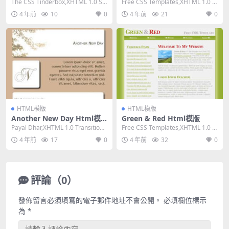
The CSS Tinderbox,XHTML 1.0 Str
Free CSS Templates,XHTML 1.0 St
ict,Fixed...
rict,Flui...
4 年前
10
0
4 年前
21
0
HTML模版
HTML模版
Another New Day Html模
Green & Red Html模版
版
Payal Dhar,XHTML 1.0 Transitiona
Free CSS Templates,XHTML 1.0 St
l,Fixed ...
rict,Fixe...
4 年前
17
0
4 年前
32
0
評論（0）
發佈留言必須填寫的電子郵件地址不會公開。
必填欄位標示
為
*