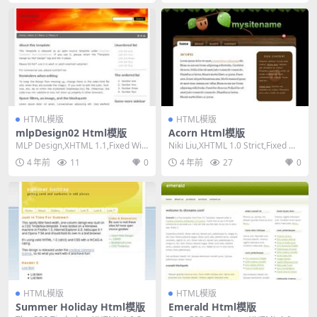
HTML模版
HTML模版
mlpDesign02 Html模版
Acorn Html模版
MLP Design,XHTML 1.1,Fixed Wid
Niki Liu,XHTML 1.0 Strict,Fixed Wi
th, 2 Colu...
dth, 2...
4 年前
11
0
4 年前
27
0
HTML模版
HTML模版
Summer Holiday Html模版
Emerald Html模版