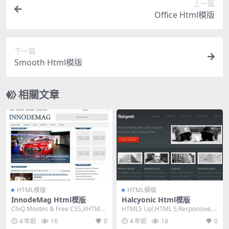
上一篇
Office Html模版
下一篇
Smooth Html模版
相關文章
HTML模版
HTML模版
InnodeMag Html模版
Halcyonic Html模版
ChiQ Montes & Free CSS,XHTML
HTML5 Up!,HTML 5,Responsive,
1.0 Tra...
Mixed Colum...
4 年前
16
0
4 年前
18
0