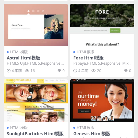
HTML模版
HTML模版
Astral Html模版
Fore Html模版
HTML5 Up!,HTML 5,Responsive, 1
Papaya,HTML 5,Responsive, Mixe
Column,Da...
d Columns,...
4 年前
16
0
4 年前
20
0
HTML模版
HTML模版
SunlightParticles Html模版
Genesis Html模版