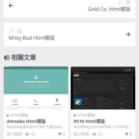
上一篇
Gold Co. Html模版
下一篇
Misty Bud Html模版
相關文章
HTML模版
HTML模版
Amoeba Html模版
RS10 Html模版
BootstrapMade,HTML 5,Responsi
Rambling Soul,XHTML 1.0 Strict,Fi
ve, Mixed C...
xed Wid...
4 年前
12
0
4 年前
13
0