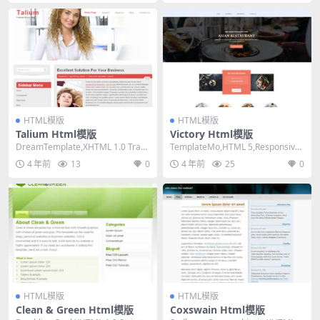
HTML模版
HTML模版
Talium Html模版
Victory Html模版
DreamTemplate,XHTML 1.0 Trans
TemplateMo,HTML 5,Responsive,
itional,Fix...
4 Columns,...
4 年前
13
0
4 年前
25
0
HTML模版
HTML模版
Clean & Green Html模版
Coxswain Html模版