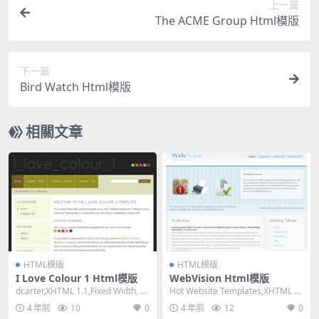
上一篇
The ACME Group Html模版
下一篇
Bird Watch Html模版
相關文章
HTML模版
HTML模版
I Love Colour 1 Html模版
WebVision Html模版
dcarter,XHTML 1.1,Fixed Width, 2
Hot Website Templates,XHTML 1.
Columns...
0 Transiti...
4 年前
10
0
4 年前
12
0