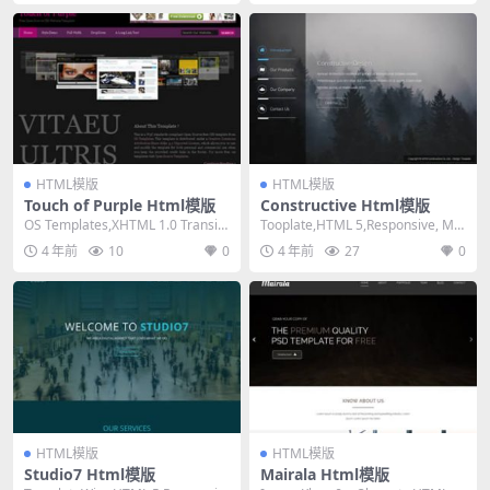
HTML模版
HTML模版
Touch of Purple Html模版
Constructive Html模版
OS Templates,XHTML 1.0 Transiti
Tooplate,HTML 5,Responsive, Mix
onal,Fixe...
ed Column...
4 年前
10
0
4 年前
27
0
HTML模版
HTML模版
Studio7 Html模版
Mairala Html模版