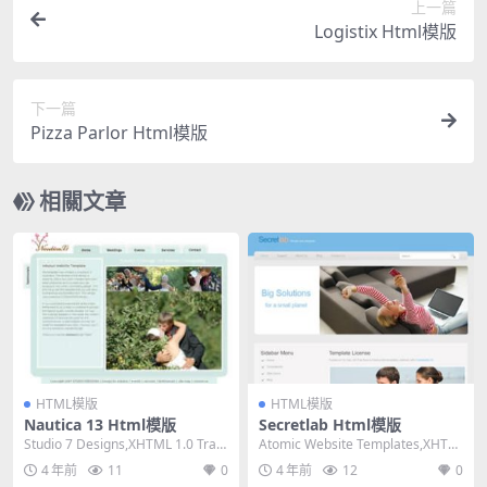
上一篇
Logistix Html模版
下一篇
Pizza Parlor Html模版
相關文章
HTML模版
HTML模版
Nautica 13 Html模版
Secretlab Html模版
Studio 7 Designs,XHTML 1.0 Tran
Atomic Website Templates,XHTM
sitional,...
L 1.0 Trans...
4 年前
11
0
4 年前
12
0