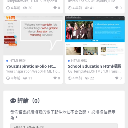
TemplateWire,HTML 5,Responsiv
Imran Khan & w3layouts,HTML 5,
e, 4 Column...
Respon...
4 年前
20
0
4 年前
41
0
HTML模版
HTML模版
YourInspirationFolio Html
School Education Html模版
模版
Your Inspiration Web,XHTML 1.0
OS Templates,XHTML 1.0 Transiti
Strict,Fi...
onal,Fixe...
4 年前
11
0
4 年前
22
0
評論（0）
發佈留言必須填寫的電子郵件地址不會公開。
必填欄位標示
為
*