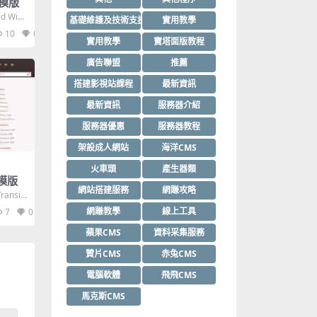
l模版
ed Widt
基礎維護及技術支援
實用教學
10
0
實用教學
寶塔面版教程
廣告聯盟
推薦
搭建影視站課程
最新資訊
最新資訊
服務器介紹
服務器優惠
服務器教程
架設成人網站
海洋CMS
火車頭
產生器類
l模版
網站搭建服務
網賺攻略
ransiti
網賺教學
線上工具
7
0
蘋果CMS
資料采集服務
贊片CMS
赤兔CMS
電腦軟體
飛飛CMS
馬克斯CMS