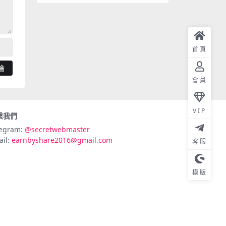
首頁
會員
VIP
繫我們
legram:
@secretwebmaster
ail:
earnbyshare2016@gmail.com
客服
模版