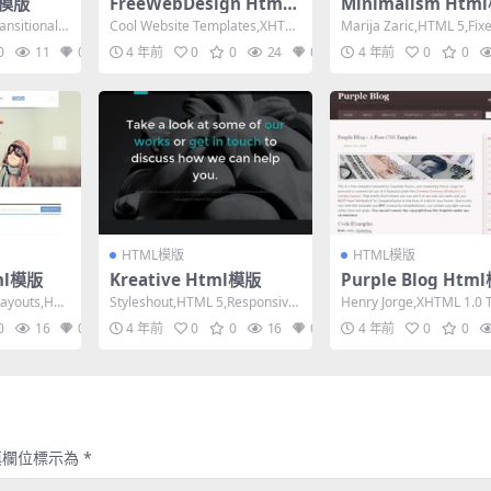
l模版
FreeWebDesign Html
Minimalism Htm
模版
ansitional,F
Cool Website Templates,XHTM
Marija Zaric,HTML 5,Fix
L 1.0 Transit...
h, Mixed C...
0
11
0
4 年前
0
0
24
0
4 年前
0
0
HTML模版
HTML模版
tml模版
Kreative Html模版
Purple Blog Htm
layouts,HT
Styleshout,HTML 5,Responsive,
Henry Jorge,XHTML 1.0 T
Mixed Colu...
onal,Fixed...
0
16
0
4 年前
0
0
16
0
4 年前
0
0
填欄位標示為
*