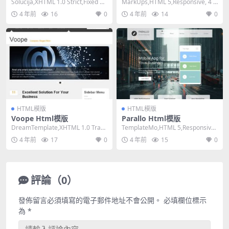
版
Solucija,XHTML 1.0 Strict,Fixed Wi
MarkUps,HTML 5,Responsive, 4 C
dth, 3...
olumns,Dar...
4 年前
16
0
4 年前
14
0
HTML模版
HTML模版
Voope Html模版
Parallo Html模版
DreamTemplate,XHTML 1.0 Trans
TemplateMo,HTML 5,Responsive,
itional,Fix...
3 Columns,...
4 年前
17
0
4 年前
15
0
評論（0）
發佈留言必須填寫的電子郵件地址不會公開。
必填欄位標示
為
*