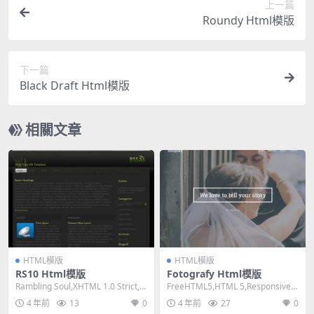
上一篇
Roundy Html模版
下一篇
Black Draft Html模版
相關文章
HTML模版
HTML模版
RS10 Html模版
Fotografy Html模版
Rambling Soul,XHTML 1.0 Strict,Fi
FreeHTML5,HTML 5,Responsive,
xed Wid...
Mixed Colum...
4 年前
13
0
4 年前
27
0