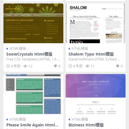
HTML模版
HTML模版
SnowCrystals Html模版
Shalom Typo Html模版
Free CSS Templates,XHTML 1.0 St
David Hellmann,HTML 5,Fixed Wi
rict,Fixe...
dth, 2 Col...
4 年前
12
0
4 年前
11
0
HTML模版
HTML模版
Please Smile Again Html模
Biziness Html模版