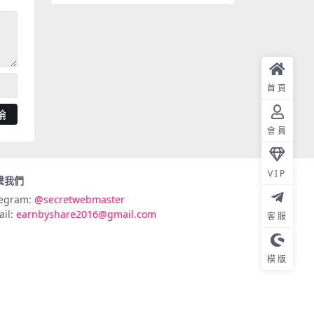
首頁
會員
VIP
繫我們
legram:
@secretwebmaster
ail:
earnbyshare2016@gmail.com
客服
模版