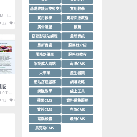
基礎維護及技術支援
實用教學
ML 1.0
實用教學
寶塔面版教程
22
0
廣告聯盟
推薦
搭建影視站課程
最新資訊
最新資訊
服務器介紹
服務器優惠
服務器教程
架設成人網站
海洋CMS
火車頭
產生器類
網站搭建服務
網賺攻略
l模版
網賺教學
線上工具
1.0 Tra
13
0
蘋果CMS
資料采集服務
贊片CMS
赤兔CMS
電腦軟體
飛飛CMS
馬克斯CMS