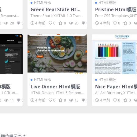
HTML模版
HTML模版
版
Green Real State Html
Pristine Html模版
模版
Responsiv
ThemeShock,XHTML 1.0 Transi
Free CSS Templates,XHT
tional,Fixed ...
Strict,Fixe...
0
20
0
4 年前
0
0
20
0
4 年前
0
0
HTML模版
HTML模版
ml模版
Live Dinner Html模版
Nice Paper Htm
.0 Transit
HTML Design,HTML 5,Responsi
All Art Directory,XHTML 
ve, 3 Columns...
nsitional...
0
11
0
4 年前
0
0
13
0
4 年前
0
0
填欄位標示為
*