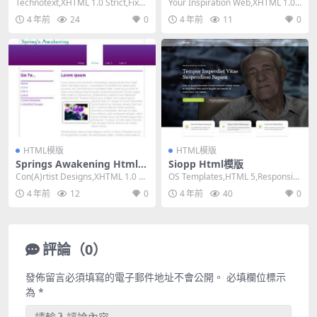
模版
Technotext,XHTML 1.0 Strict,Fixed
Your Inspiration Web,XHTML 1.0
Width,...
Strict,Fi...
4 年前
24
0
4 年前
11
0
HTML模版
HTML模版
Springs Awakening Html模
Siopp Html模版
版
Con(A)rtist Designs,XHTML 1.0 Tr
OS Templates,HTML 5,Responsiv
ansition...
e, 4 Column...
4 年前
12
0
4 年前
40
0
評論（0）
發佈留言必須填寫的電子郵件地址不會公開。
必填欄位標示
為
*