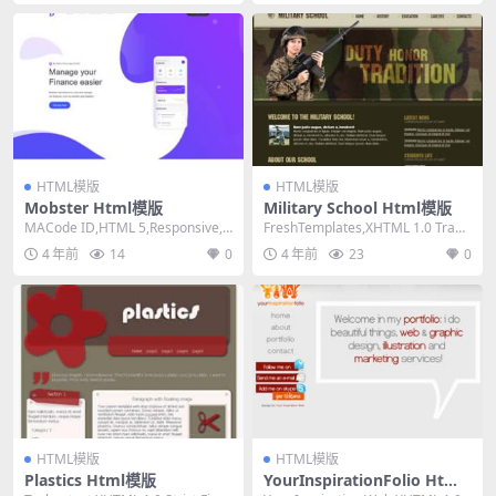
HTML模版
HTML模版
Mobster Html模版
Military School Html模版
MACode ID,HTML 5,Responsive,
FreshTemplates,XHTML 1.0 Trans
Mixed Colum...
itional,Fi...
4 年前
14
0
4 年前
23
0
HTML模版
HTML模版
Plastics Html模版
YourInspirationFolio Html