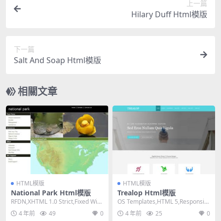
上一篇
Hilary Duff Html模版
下一篇
Salt And Soap Html模版
相關文章
HTML模版
HTML模版
National Park Html模版
Trealop Html模版
RFDN,XHTML 1.0 Strict,Fixed Widt
OS Templates,HTML 5,Responsiv
h, 2 Col...
e, 4 Column...
4 年前
49
0
4 年前
25
0