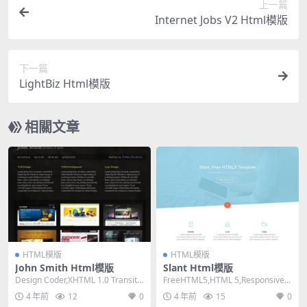
上一篇
Internet Jobs V2 Html模版
下一篇
LightBiz Html模版
相關文章
HTML模版
HTML模版
John Smith Html模版
Slant Html模版
Design Coder,XHTML 1.0 Transitio
FreeHTML5,HTML 5,Responsive,
nal,Fixe...
Mixed Colum...
4 年前
12
0
4 年前
15
0