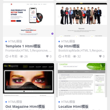
HTML模版
HTML模版
Template 1 Html模版
Gp Html模版
Frontendor,HTML 5,Responsive, 3
BootstrapMade,HTML 5,Responsi
Columns,...
ve, 4 Colum...
4 年前
26
0
4 年前
32
0
HTML模版
HTML模版
Ost Magazine Html模版
Localize Html模版