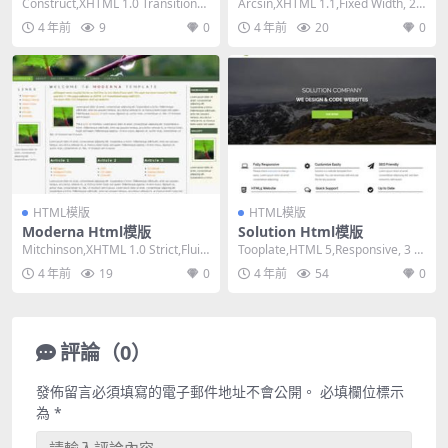
Construct,XHTML 1.0 Transitional,
Arcsin,XHTML 1.1,Fixed Width, 2
Fixed W...
Columns,...
4 年前
9
0
4 年前
20
0
HTML模版
HTML模版
Moderna Html模版
Solution Html模版
Mitchinson,XHTML 1.0 Strict,Fluid,
Tooplate,HTML 5,Responsive, 3 C
3 Col...
olumns,Mi...
4 年前
19
0
4 年前
54
0
評論（0）
發佈留言必須填寫的電子郵件地址不會公開。
必填欄位標示
為
*