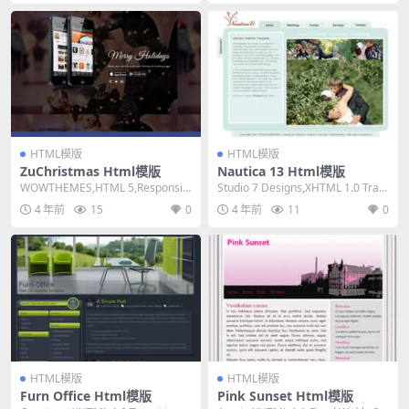
HTML模版
HTML模版
ZuChristmas Html模版
Nautica 13 Html模版
WOWTHEMES,HTML 5,Responsiv
Studio 7 Designs,XHTML 1.0 Tran
e, 2 Columns,M...
sitional,...
4 年前
15
0
4 年前
11
0
HTML模版
HTML模版
Furn Office Html模版
Pink Sunset Html模版