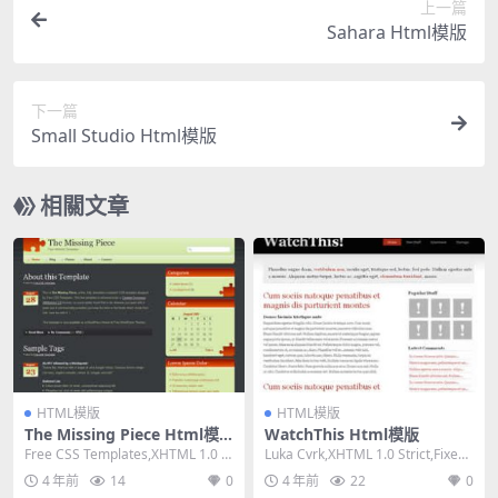
上一篇
Sahara Html模版
下一篇
Small Studio Html模版
相關文章
HTML模版
HTML模版
The Missing Piece Html模
WatchThis Html模版
版
Free CSS Templates,XHTML 1.0 St
Luka Cvrk,XHTML 1.0 Strict,Fixed
rict,Fixe...
Width, ...
4 年前
14
0
4 年前
22
0