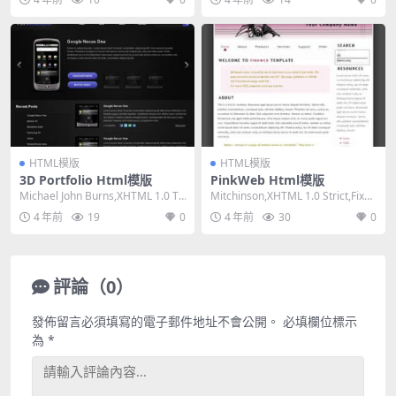
HTML模版
HTML模版
3D Portfolio Html模版
PinkWeb Html模版
Michael John Burns,XHTML 1.0 Tr
Mitchinson,XHTML 1.0 Strict,Fixed
ansitiona...
Width,...
4 年前
19
0
4 年前
30
0
評論（0）
發佈留言必須填寫的電子郵件地址不會公開。
必填欄位標示
為
*