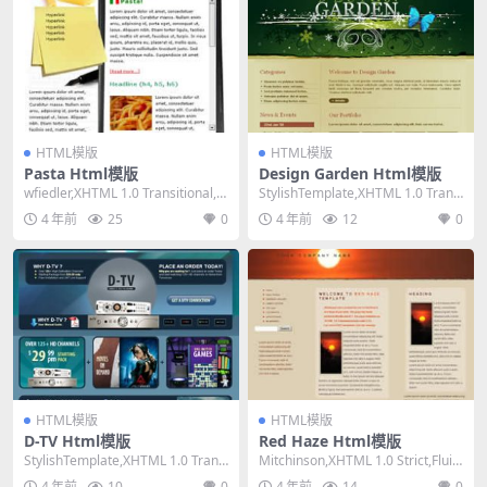
HTML模版
HTML模版
Pasta Html模版
Design Garden Html模版
wfiedler,XHTML 1.0 Transitional,Fi
StylishTemplate,XHTML 1.0 Transi
xed Wi...
tional,F...
4 年前
25
0
4 年前
12
0
HTML模版
HTML模版
D-TV Html模版
Red Haze Html模版
StylishTemplate,XHTML 1.0 Transi
Mitchinson,XHTML 1.0 Strict,Fluid,
tional,F...
3 Col...
4 年前
10
0
4 年前
14
0