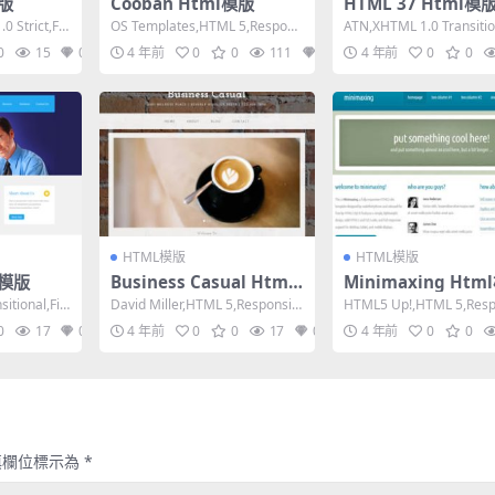
模版
Cooban Html模版
HTML 37 Html模
0 Strict,Fix
OS Templates,HTML 5,Respons
ATN,XHTML 1.0 Transitio
ive, 3 Column...
ed Width, ...
0
15
0
4 年前
0
0
111
0
4 年前
0
0
HTML模版
HTML模版
l模版
Business Casual Html
Minimaxing Htm
模版
itional,Fix
David Miller,HTML 5,Responsiv
HTML5 Up!,HTML 5,Resp
e, Mixed Co...
e, Mixed Colum...
0
17
0
4 年前
0
0
17
0
4 年前
0
0
填欄位標示為
*