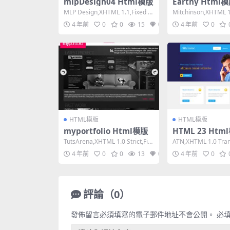
mlpDesign04 Html模版
Earthy Html
MLP Design,XHTML 1.1,Fixed W
Mitchinson,XHTML 1.
idth, 2 Colu...
ed Width,...
4 年前
0
0
15
0
4 年前
0
HTML模版
HTML模版
myportfolio Html模版
HTML 23 Htm
TutsArena,XHTML 1.0 Strict,Fix
ATN,XHTML 1.0 Trans
ed Width, ...
ed Width, ...
4 年前
0
0
13
0
4 年前
0
評論（0）
發佈留言必須填寫的電子郵件地址不會公開。
必