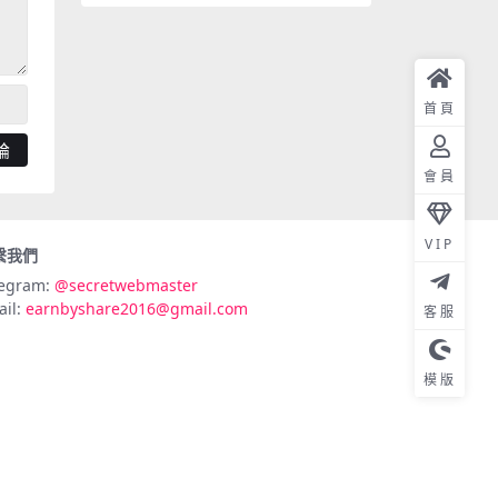
首頁
會員
VIP
繫我們
legram:
@secretwebmaster
ail:
earnbyshare2016@gmail.com
客服
模版