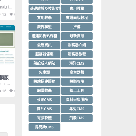
版
nal,Fix
基礎維護及技術支援
實用教學
12
0
實用教學
寶塔面版教程
廣告聯盟
推薦
搭建影視站課程
最新資訊
最新資訊
服務器介紹
服務器優惠
服務器教程
架設成人網站
海洋CMS
火車頭
產生器類
l模版
網站搭建服務
網賺攻略
onsiv
網賺教學
線上工具
16
0
蘋果CMS
資料采集服務
贊片CMS
赤兔CMS
電腦軟體
飛飛CMS
馬克斯CMS