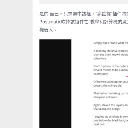
是的 而已。只需選中該框，“高註釋”插件
Postmatic吹捧該插件在“數學和計算
機器人。