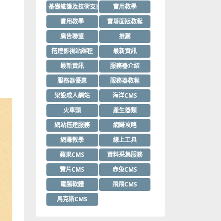
基礎維護及技術支援
實用教學
實用教學
寶塔面版教程
廣告聯盟
推薦
搭建影視站課程
最新資訊
最新資訊
服務器介紹
服務器優惠
服務器教程
架設成人網站
海洋CMS
火車頭
產生器類
網站搭建服務
網賺攻略
網賺教學
線上工具
蘋果CMS
資料采集服務
贊片CMS
赤兔CMS
電腦軟體
飛飛CMS
馬克斯CMS