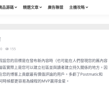
精品源碼
精選文章
廣告聯盟
主機攻略
論
0
155
假設您的目標是在發布新內容時（也可能在人們發現您的舊內容
論區實際上是您可以建立社區並與讀者建立持久關係的地方。因
在您的博客上貢獻最有價值評論的用戶。多虧了
Postmatic
和
何時候都更容易為線程的MVP贏得金星。