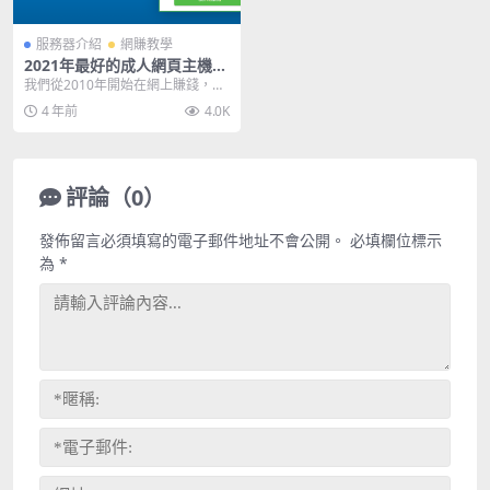
服務器介紹
網賺教學
2021年最好的成人網頁主機推
薦 (Hostwinds Hosting)
我們從2010年開始在網上賺錢，我
們的很大一部分收入來源都是來自
4 年前
4.0K
成人網頁。我們測...
評論（0）
發佈留言必須填寫的電子郵件地址不會公開。
必填欄位標示
為
*