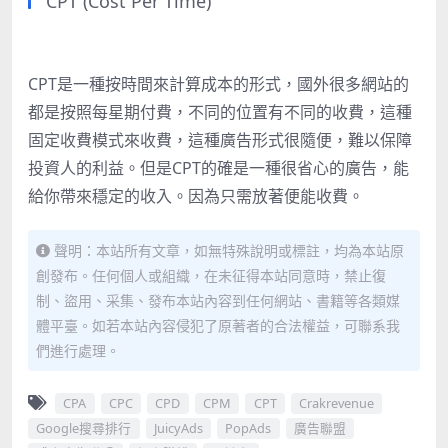
CPT (Cost Per Time)
CPT是一種按時間來計算成本的形式，國外很多網站的
都是按照每星期付費，不同的位置有不同的收費，這種
固定收費模式來收費，這種廣告形式很隨便，難以保障
投資人的利益。但是CPT的確是一種很省心的廣告，能
給你帶來穩定的收入。因為只需放著便能收費。
聲明：本站所有文章，如無特殊說明或標註，均為本站原
創發布。任何個人或組織，在未征得本站同意時，禁止復
制、盜用、采集、發布本站內容到任何網站、書籍等各類媒
體平臺。如若本站內容侵犯了原著者的合法權益，可聯系我
們進行處理。
CPA
CPC
CPD
CPM
CPT
Crakrevenue
Google搜尋排行
JuicyAds
PopAds
廣告聯盟