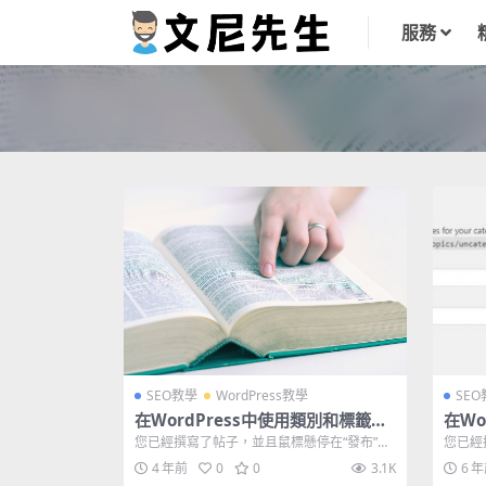
服務
SEO教學
WordPress教學
SE
在WordPress中使用類別和標籤的
在Wo
最佳做法
最佳
您已經撰寫了帖子，並且鼠標懸停在“發布”按
您已經
鈕上，但是您不禁感到自己已忘記了一些東...
鈕上，
4 年前
0
0
3.1K
6 