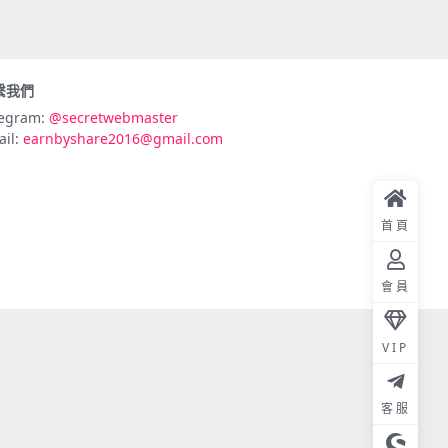
繫我們
legram:
@secretwebmaster
ail:
earnbyshare2016@gmail.com
首頁
會員
VIP
客服