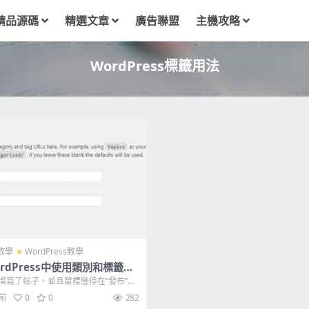
精品源碼
精選文章
廣告聯盟
主機攻略
WordPress標籤用法
O教學
WordPress教學
rdPress中使用類別和標籤的
做法
撰寫了帖子，並且鼠標懸停在“發布”按
但是您不禁感到自己已忘記了一些東...
年前
0
0
282