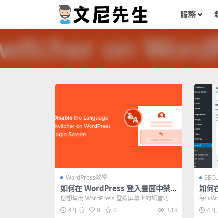
服務
WordPress教學
SE
如何在 WordPress 登入畫面中禁用
如何在
語言切換器
O？ 
您想禁用 WordPress 登錄屏幕上的語言切換
每個Wo
新)
器嗎？ 禁用語言切換器會使您的...
而說到SE
4 年前
0
0
3.1K
4 