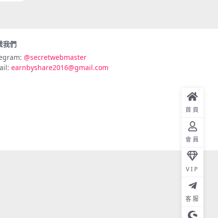
繫我們
legram:
@secretwebmaster
ail:
earnbyshare2016@gmail.com
首頁
會員
VIP
客服