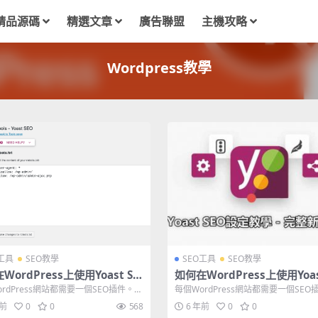
精品源碼
精選文章
廣告聯盟
主機攻略
Wordpress教學
O工具
SEO教學
SEO工具
SEO教學
WordPress上使用Yoast SE
如何在WordPress上使用Yoas
給初學者的超完整教程(2020更
O？ 2022年的新手超完整教
rdPress網站都需要一個SEO插件。
每個WordPress網站都需要一個SEO
小白站長做SEO
O插件，Yoast ...
而說到SEO插件，Yoast ...
年前
0
0
568
6 年前
0
0