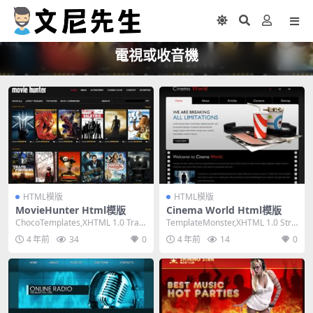
電視或收音機
HTML模版
HTML模版
MovieHunter Html模版
Cinema World Html模版
ChocoTemplates,XHTML 1.0 Tran
TemplateMonster,XHTML 1.0 Stric
sitional,Fi...
t,Fixed W...
4 年前
34
0
4 年前
14
0