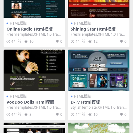
HTML模版
HTML模版
Online Radio Html模版
Shining Star Html模版
FreshTemplates,XHTML 1.0 Trans
FreshTemplates,XHTML 1.0 Trans
itional,Fi...
itional,Fi...
4 年前
10
0
4 年前
12
0
HTML模版
HTML模版
VooDoo Dolls Html模版
D-TV Html模版
FreshTemplates,XHTML 1.0 Trans
StylishTemplate,XHTML 1.0 Transi
itional,Fi...
tional,F...
4 年前
8
0
4 年前
10
0