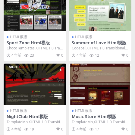
HTML模版
HTML模版
Sport Zone Html模版
Summer of Love Html模版
ChocoTemplates,XHTML 1.0 Tran
Codepal,XHTML 1.0 Transitional,F
sitional,Fi...
ixed Wid...
4 年前
23
0
4 年前
12
0
HTML模版
HTML模版
NightClub Html模版
Music Store Html模版
TemplateMo,XHTML 1.0 Transitio
TemplateMo,XHTML 1.0 Transitio
nal,Fixed ...
nal,Fixed ...
4 年前
19
0
4 年前
17
0