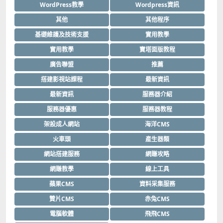
WordPress教學
Wordpress資訊
其他
其他程序
基礎維護及技術支援
實用教學
實用教學
寶塔面版教程
廣告聯盟
推薦
搭建影視站課程
最新資訊
最新資訊
服務器介紹
服務器優惠
服務器教程
架設成人網站
海洋CMS
火車頭
產生器類
網站搭建服務
網賺攻略
網賺教學
線上工具
蘋果CMS
資料采集服務
贊片CMS
赤兔CMS
電腦軟體
飛飛CMS