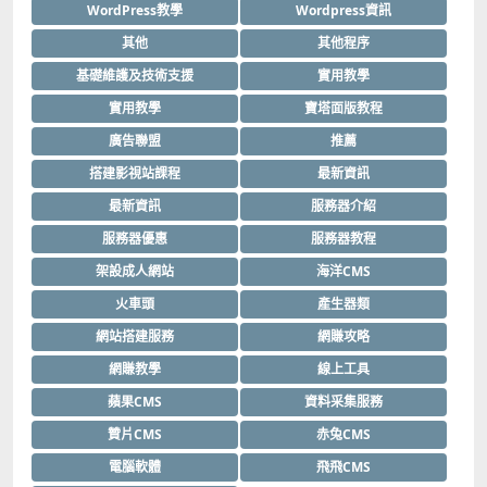
WordPress教學
Wordpress資訊
其他
其他程序
基礎維護及技術支援
實用教學
實用教學
寶塔面版教程
廣告聯盟
推薦
搭建影視站課程
最新資訊
最新資訊
服務器介紹
服務器優惠
服務器教程
架設成人網站
海洋CMS
火車頭
產生器類
網站搭建服務
網賺攻略
網賺教學
線上工具
蘋果CMS
資料采集服務
贊片CMS
赤兔CMS
電腦軟體
飛飛CMS