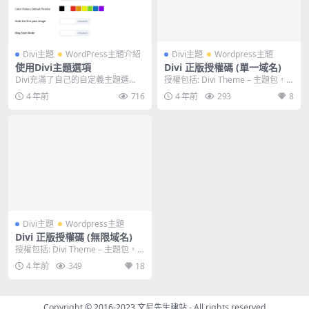
Divi主題
WordPress主題介紹
Divi主題
Wordpress主題
使用Divi主題選項
Divi 正版授權碼 (單一域名)
Divi充滿了自己的自定義主題選
授權包括: Divi Theme – 主題包，
項。在這裡，您可以控制徽標，導
已包括Builder插...
4 年前
716
4 年前
293
8
航設置等內容。這些...
Divi主題
Wordpress主題
Divi 正版授權碼 (無限域名)
授權包括: Divi Theme – 主題包，
已包括Builder插...
4 年前
349
18
Copyright © 2016-2023
文尼先生建站
- All rights reserved