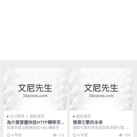
SEO教學
最新資訊
最新資訊
為什麼要盡快從HTTP轉移至H
搜尋引擎的未來
TTPS?
如果你還沒將網站從 http 轉移至 ht
搜索引擎的未來是因果決策引擎
tps 的話，建議你盡快進行 SSL ...
專欄作家亞倫·弗裡德曼（Aaron ...
4 年前
116
4 年前
104