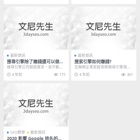
最新資訊
最新資訊
搜尋引擎除了賺錢還可以做什
搜索引擎如何賺錢?
麼?
搜尋引擎公司製造需求，並不斷優
互聯網企業家經常將搜尋引擎視為
化和維持供需之間的平衡，以保護
一種單向業務，只關注於如何從搜
4 年前
175
4 年前
301
公司源源不絕的利潤。...
尋引擎中賺錢以及如何...
SEO教學
最新資訊
2020 影響 Google 排名的重